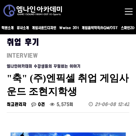
학원소개
강사소개
게임사운드디자인
Wwise 301
게임음악작곡/BGM/OST
스파인2D
취업 후기
INTERVIEW
엠나인아카데미 수강생들의 꾸밈없는 이야기
"축" (주)엔픽셀 취업 게임사
운드 조현지학생
최고관리자
0건
5,575회
21-06-08 12:42