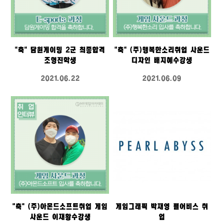
"축" 담원게이밍 2군 최종합격
"축" (주)행복한소리취업 사운드
조형진학생
디자인 배지혜수강생
2021.06.22
2021.06.09
"축" (주)아몬드소프트취업 게임
게임그래픽 박재영 펄어비스 취
사운드 이재황수강생
업