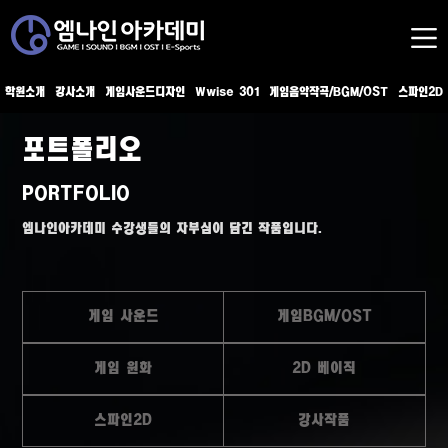
학원소개
강사소개
게임사운드디자인
Wwise 301
게임음악작곡/BGM/OST
스파인2D
포트폴리오
PORTFOLIO
엠나인아카데미 수강생들의 자부심이 담긴 작품입니다.
게임 사운드
게임BGM/OST
게임 원화
2D 베이직
스파인2D
강사작품