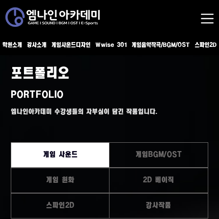
학원소개
강사소개
게임사운드디자인
Wwise 301
게임음악작곡/BGM/OST
스파인2D
포트폴리오
PORTFOLIO
엠나인아카데미 수강생들의 자부심이 담긴 작품입니다.
게임 사운드
게임BGM/OST
게임 원화
2D 베이직
스파인2D
강사작품