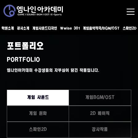
학원소개
강사소개
게임사운드디자인
Wwise 301
게임음악작곡/BGM/OST
스파인2D
포트폴리오
PORTFOLIO
엠나인아카데미 수강생들의 자부심이 담긴 작품입니다.
게임 사운드
게임BGM/OST
게임 원화
2D 베이직
스파인2D
강사작품