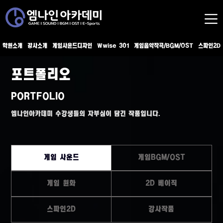
학원소개
강사소개
게임사운드디자인
Wwise 301
게임음악작곡/BGM/OST
스파인2D
포트폴리오
PORTFOLIO
엠나인아카데미 수강생들의 자부심이 담긴 작품입니다.
게임 사운드
게임BGM/OST
게임 원화
2D 베이직
스파인2D
강사작품