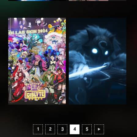
1
2
3
4
5
▶